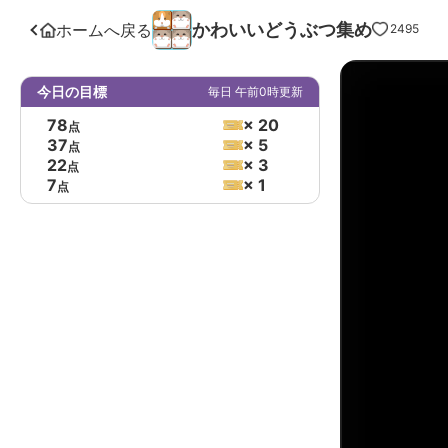
かわいいどうぶつ集め
ホームへ戻る
2495
今日の目標
毎日 午前0時更新
78
× 20
点
37
× 5
点
22
× 3
点
7
× 1
点