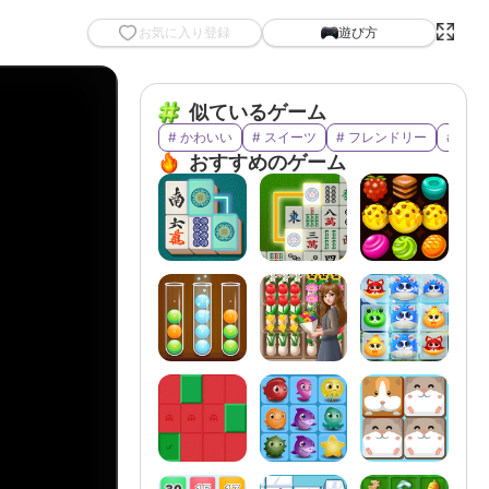
お気に入り登録
遊び方
似ているゲーム
# かわいい
# スイーツ
# フレンドリー
# ブ
おすすめのゲーム